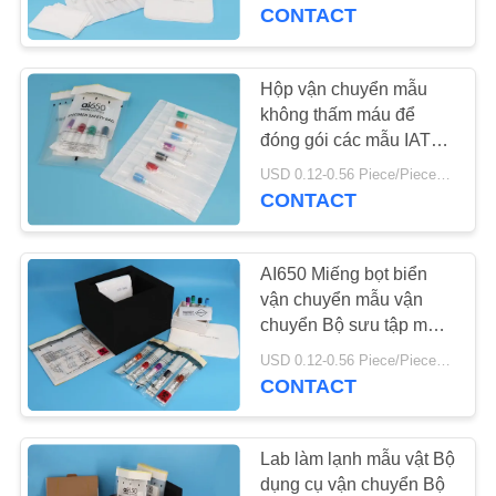
QUAN
Sử dụng
CONTACT
NHÀ
MÁY
Hộp vận chuyển mẫu
9
không thấm máu để
Túi đựng mẫu vật
đóng gói các mẫu IATA
KIỂM
Tuân thủ
95kPa
USD 0.12-0.56 Piece/Pieces MOQ:2500 chiếc / thùng
SOÁT
CONTACT
CHẤT
LƯỢNG
AI650 Miếng bọt biển
vận chuyển mẫu vận
chuyển Bộ sưu tập mẫu
LIÊN
10
và vận chuyển
USD 0.12-0.56 Piece/Pieces MOQ:2500 chiếc / thùng
HỆ
CONTACT
Túi thấm
CHÚNG
TÔI
Lab làm lạnh mẫu vật Bộ
dụng cụ vận chuyển Bộ