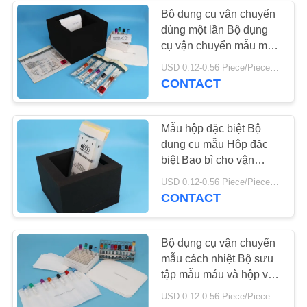
Bộ dụng cụ vận chuyển
dùng một lần Bộ dụng
4
cụ vận chuyển mẫu máu
an toàn
USD 0.12-0.56 Piece/Pieces MOQ:2500 chiếc / thùng
Miếng thấm y tế
CONTACT
Mẫu hộp đặc biệt Bộ
dụng cụ mẫu Hộp đặc
biệt Bao bì cho vận
chuyển hàng không
10
USD 0.12-0.56 Piece/Pieces MOQ:2500 chiếc / thùng
CONTACT
Tourniquet y tế khẩn
cấp
Bộ dụng cụ vận chuyển
mẫu cách nhiệt Bộ sưu
tập mẫu máu và hộp vận
chuyển
USD 0.12-0.56 Piece/Pieces MOQ:2500 chiếc / thùng