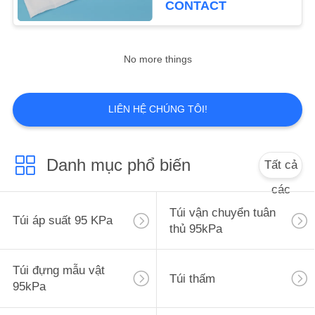
CONTACT
5
Ống ly tâm dùng
No more things
một lần
LIÊN HỆ CHÚNG TÔI!
Danh mục phổ biến
Tất cả
3
các
Lọ lưu trữ đông lạnh
Túi vận chuyển tuân
Túi áp suất 95 KPa
thủ 95kPa
Túi đựng mẫu vật
Túi thấm
95kPa