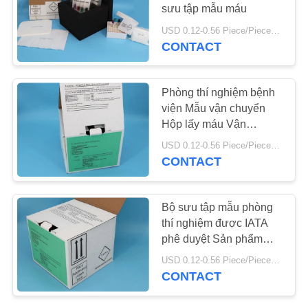
YÊU
sưu tập mẫu máu
CẦU
USD 0.12-0.56 Piece/Pieces MOQ:2500 chiếc / thùng
CONTACT
10
BÁO
Bộ dụng cụ vận
GIÁ
Phòng thí nghiệm bệnh
chuyển
viện Mẫu vận chuyển
SƠ
Hộp lấy máu Vận
chuyển mẫu
ĐỒ
USD 0.12-0.56 Piece/Pieces MOQ:2500 chiếc / thùng
CONTACT
TRANG
WEB
10
Bộ sưu tập mẫu phòng
thí nghiệm được IATA
PRIVACY
Tay áo thấm
phê duyệt Sản phẩm
POLICY
hấp thụ có chứa túi
USD 0.12-0.56 Piece/Pieces MOQ:2500 chiếc / thùng
nước đá
CONTACT