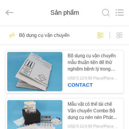
suất
95
KPa
Sản phẩm
supplier.
Copyright
©
2020
-
NHÀ
10
2025
Advance
Bộ dụng cụ vận chuyển
International
Corp.
All
Túi áp suất 95 KPa
CÁC
Rights
Reserved.
Bộ dụng cụ vận chuyển
SẢN
mẫu thuận tiện để thử
PHẨM
nghiệm bệnh lý trong
phòng thí nghiệm
USD 0.12-0.56 Piece/Pieces MOQ:2500 chiếc / thùng
VỀ
CONTACT
10
CHÚNG
Túi vận chuyển tuân
TÔI
Mẫu vật có thể tái chế
Vận chuyển Combo Bộ
thủ 95kPa
dụng cụ nén nén Phát
THAM
hiện phòng thí nghiệm
USD 0.12-0.56 Piece/Pieces MOQ:2500 chiếc / thùng